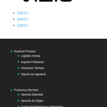
D32f-E1
D43f-E1
D50f-E1
Nuestros Procesos
Logística Inversa
Soporte Profesional
Soluciones Técnicas
Soporte de Ingeniería
Productos y Servicios
Garantía Extendida
Garantía de Orígen
Control de Reembolsos y Remplazos