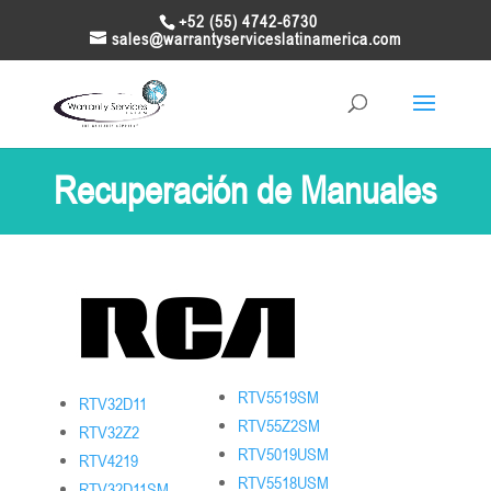
+52 (55) 4742-6730
sales@warrantyserviceslatinamerica.com
Recuperación de Manuales
RTV5519SM
RTV32D11
RTV55Z2SM
RTV32Z2
RTV5019USM
RTV4219
RTV5518USM
RTV32D11SM