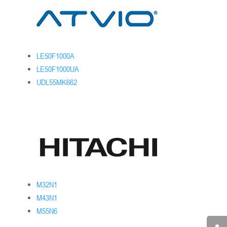
LE50F1000A
LE50F1000UA
UDL55MK662
M32N1
M43N1
M55N6