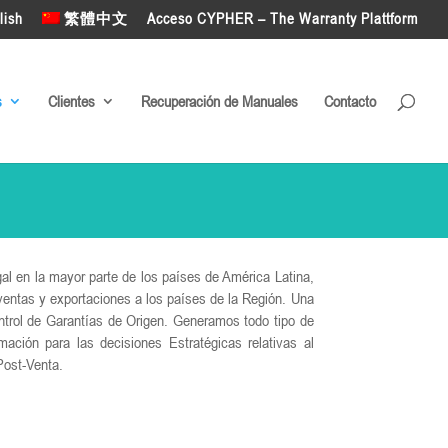
lish
繁體中文
Acceso CYPHER – The Warranty Plattform
s
Clientes
Recuperación de Manuales
Contacto
gal en la mayor parte de los países de América Latina,
ventas y exportaciones a los países de la Región.
Una
trol de Garantías de Origen. Generamos todo tipo de
mación para l
as decisiones Estratégicas relativas al
Post-Venta.